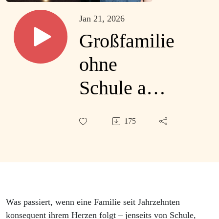
Jan 21, 2026
Großfamilie
ohne
Schule auf
Weltreise:
175
Wie Chris
Kattoll mit
6 Kindern
Freiheit lebt
Was passiert, wenn eine Familie seit Jahrzehnten
konsequent ihrem Herzen folgt – jenseits von Schule,